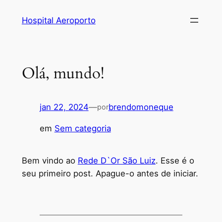
Pular
Hospital Aeroporto
para
o
conteúdo
Olá, mundo!
jan 22, 2024
—
brendomoneque
por
em
Sem categoria
Bem vindo ao
Rede D`Or São Luiz
. Esse é o
seu primeiro post. Apague-o antes de iniciar.